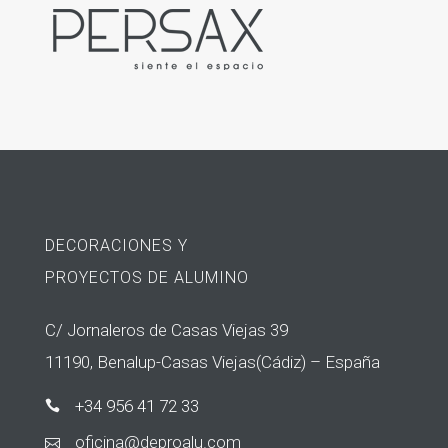
DECORACIONES Y
PROYECTOS DE ALUMINO
C/ Jornaleros de Casas Viejas 39
11190, Benalup-Casas Viejas(Cádiz) – España
+34 956 41 72 33

icifo
ed@an
laorp
moc.u
