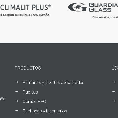
PRODUCTOS
LE
Ventanas y puertas abisagradas
$
$
Puertas
$
$
aña
Cortizo PVC
$
$
Fachadas y lucernarios
$