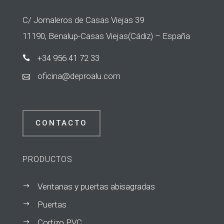
C/ Jornaleros de Casas Viejas 39
11190, Benalup-Casas Viejas(Cádiz) – España
+34 956 41 72 33

icifo
ed@an
laorp
moc.u

CONTACTO
PRODUCTOS
Ventanas y puertas abisagradas
$
Puertas
$
Cortizo PVC
$