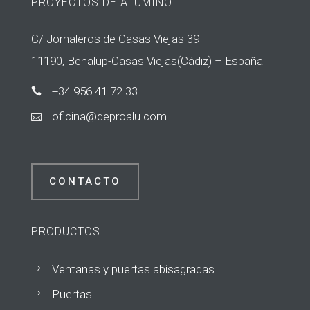
PROYECTOS DE ALUMINO
C/ Jornaleros de Casas Viejas 39
11190, Benalup-Casas Viejas(Cádiz) – España
+34 956 41 72 33

icifo
ed@an
laorp
moc.u

CONTACTO
PRODUCTOS
Ventanas y puertas abisagradas
$
Puertas
$