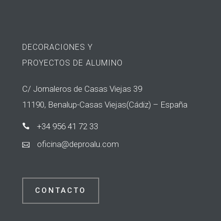
DECORACIONES Y
PROYECTOS DE ALUMINO
C/ Jornaleros de Casas Viejas 39
11190, Benalup-Casas Viejas(Cádiz) – España
+34 956 41 72 33

icifo
ed@an
laorp
moc.u

CONTACTO